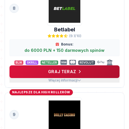
Niski próg wejścia i elastyczne metody bankowe
8
WARTO WIEDZIEĆ
Mniejszy wybór płatności kryptowalutowych
Betlabel
(9.1/10)
Bonus:
do 6000 PLN + 150 darmowych spinów
BLIK
SKRILL
NETELLER
REVOLUT
GRAJ TERAZ
Więcej informacji
NAJLEPSZE DLA HIGH ROLLERÓW
DLACZEGO POLECAMY
Atrakcyjna oferta dla nowych graczy
Dobre rozwiązanie dla graczy preferujących płatności e-
portfelami
9
WARTO WIEDZIEĆ
Wymagania dotyczące obrotu bonusem mogą być wysokie