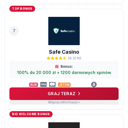
TOP BONUS
DLACZEGO POLECAMY
RTP: 96%
Minimalny depozyt: 40 zł
Czas wypłaty: 1–24 godziny
7
Gry kasynowe: 6000+
WARTO WIEDZIEĆ
Safe Casino
Licencja offshore
(9.3/10)
Bonus:
100% do 20 000 zł + 1200 darmowych spinów
BLIK
JETON
MIFINITY
GRAJ TERAZ
Więcej informacji
BIG WELCOME BONUS
DLACZEGO POLECAMY
Obsługa BLIK dla szybkich płatności lokalnych