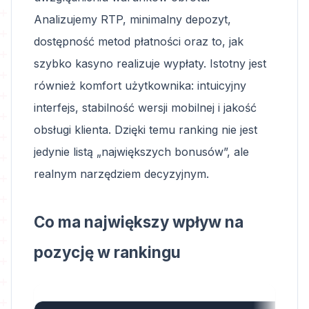
Analizujemy RTP, minimalny depozyt,
dostępność metod płatności oraz to, jak
szybko kasyno realizuje wypłaty. Istotny jest
również komfort użytkownika: intuicyjny
interfejs, stabilność wersji mobilnej i jakość
obsługi klienta. Dzięki temu ranking nie jest
jedynie listą „największych bonusów”, ale
realnym narzędziem decyzyjnym.
Co ma największy wpływ na
pozycję w rankingu