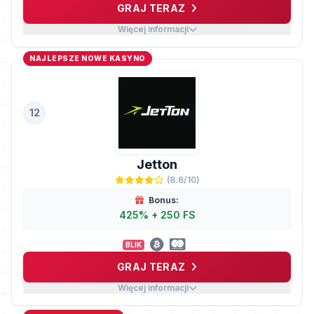
GRAJ TERAZ
Więcej informacji
NAJLEPSZE NOWE KASYNO
DLACZEGO POLECAMY
RTP: 96%
Min Deposit: 5 zł
Payout speed: Instant
12
Casino Games: 7000+
WARTO WIEDZIEĆ
Jetton
Fewer ongoing promotions
(8.6/10)
Bonus:
425% + 250 FS
BLIK
GRAJ TERAZ
Więcej informacji