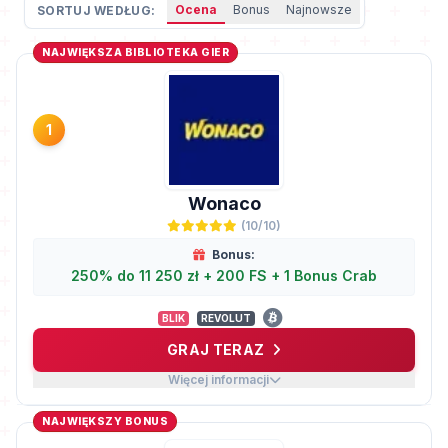
Ocena
Bonus
Najnowsze
SORTUJ WEDŁUG:
NAJWIĘKSZA BIBLIOTEKA GIER
1
Wonaco
(10/10)
Bonus:
250% do 11 250 zł + 200 FS + 1 Bonus Crab
BLIK
REVOLUT
GRAJ TERAZ
Więcej informacji
NAJWIĘKSZY BONUS
DLACZEGO POLECAMY