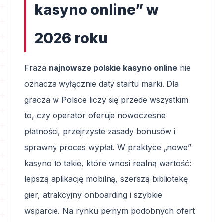
kasyno online” w
2026 roku
Fraza
najnowsze polskie kasyno online
nie
oznacza wyłącznie daty startu marki. Dla
gracza w Polsce liczy się przede wszystkim
to, czy operator oferuje nowoczesne
płatności, przejrzyste zasady bonusów i
sprawny proces wypłat. W praktyce „nowe”
kasyno to takie, które wnosi realną wartość:
lepszą aplikację mobilną, szerszą bibliotekę
gier, atrakcyjny onboarding i szybkie
wsparcie. Na rynku pełnym podobnych ofert