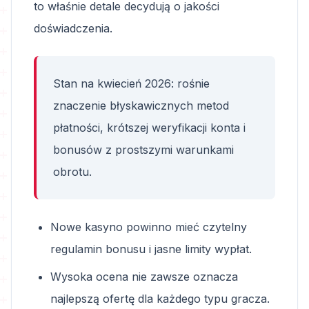
to właśnie detale decydują o jakości
doświadczenia.
Stan na kwiecień 2026: rośnie
znaczenie błyskawicznych metod
płatności, krótszej weryfikacji konta i
bonusów z prostszymi warunkami
obrotu.
Nowe kasyno powinno mieć czytelny
regulamin bonusu i jasne limity wypłat.
Wysoka ocena nie zawsze oznacza
najlepszą ofertę dla każdego typu gracza.