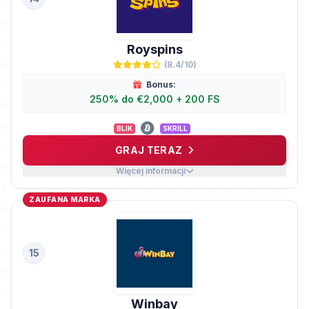
Casino Games: 5000+
WARTO WIEDZIEĆ
Royspins
Interface can feel cluttered
(8.4/10)
Bonus:
250% do €2,000 + 200 FS
BLIK
SKRILL
GRAJ TERAZ
Więcej informacji
ZAUFANA MARKA
DLACZEGO POLECAMY
RTP: 96%
Min Deposit: 5 zł
Payout speed: Under 1 hour
15
Casino Games: 5500+
WARTO WIEDZIEĆ
Winbay
Limited live dealer games