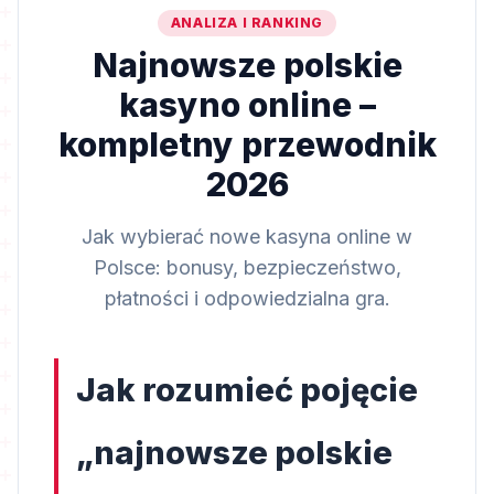
ANALIZA I RANKING
Najnowsze polskie
kasyno online –
kompletny przewodnik
2026
Jak wybierać nowe kasyna online w
Polsce: bonusy, bezpieczeństwo,
płatności i odpowiedzialna gra.
Jak rozumieć pojęcie
„najnowsze polskie