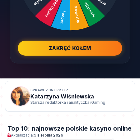
ZAKRĘĆ KOŁEM
SPRAWDZONE PRZEZ:
Katarzyna Wiśniewska
Starsza redaktorka i analityczka iGaming
Top 10: najnowsze polskie kasyno online
Aktualizacja:
9 sierpnia 2026