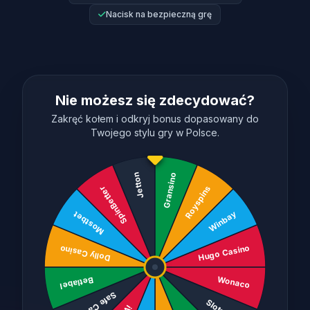
Nacisk na bezpieczną grę
Nie możesz się zdecydować?
Zakręć kołem i odkryj bonus dopasowany do
Twojego stylu gry w Polsce.