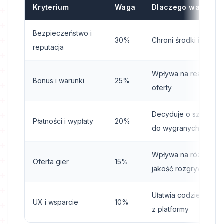
Kryterium
Waga
Dlaczego ważne
Bezpieczeństwo i
30%
Chroni środki i dane 
reputacja
Wpływa na realną wa
Bonus i warunki
25%
oferty
Decyduje o szybkośc
Płatności i wypłaty
20%
do wygranych
Wpływa na różnorodn
Oferta gier
15%
jakość rozgrywki
Ułatwia codzienne ko
UX i wsparcie
10%
z platformy