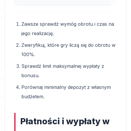
Zawsze sprawdź wymóg obrotu i czas na
jego realizację.
Zweryfikuj, które gry liczą się do obrotu w
100%.
Sprawdź limit maksymalnej wypłaty z
bonusu.
Porównaj minimalny depozyt z własnym
budżetem.
Płatności i wypłaty w