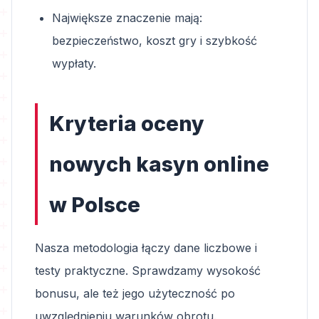
Największe znaczenie mają:
bezpieczeństwo, koszt gry i szybkość
wypłaty.
Kryteria oceny
nowych kasyn online
w Polsce
Nasza metodologia łączy dane liczbowe i
testy praktyczne. Sprawdzamy wysokość
bonusu, ale też jego użyteczność po
uwzględnieniu warunków obrotu.