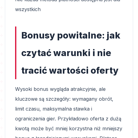
wszystkich
Bonusy powitalne: jak
czytać warunki i nie
tracić wartości oferty
Wysoki bonus wygląda atrakcyjnie, ale
kluczowe są szczegóły: wymagany obrót,
limit czasu, maksymalna stawka i
ograniczenia gier. Przykładowo oferta z dużą
kwotą może być mniej korzystna niż mniejszy